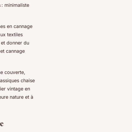
 : minimaliste
ises en cannage
ux textiles
 et donner du
 et cannage
se couverte,
lassiques chaise
lier vintage en
eure nature et à
ge