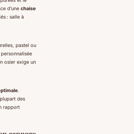
épurées et le
ence d’une
chaise
s : salle à
elles, pastel ou
 personnalisée
n osier exige un
optimale
.
plupart des
n rapport
 en cannage