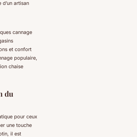
e d’un artisan
iques cannage
gasins
ons et confort
nnage populaire,
tion chaise
on du
tique pour ceux
ner une touche
in, il est