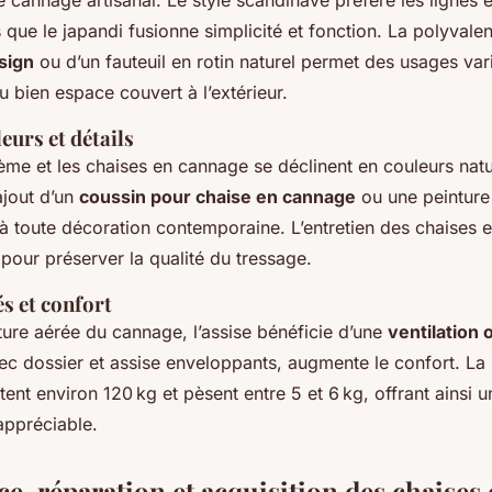
e cannage artisanal. Le style scandinave préfère les lignes 
is que le japandi fusionne simplicité et fonction. La polyval
esign
ou d’un fauteuil en rotin naturel permet des usages varié
 bien espace couvert à l’extérieur.
eurs et détails
me et les chaises en cannage se déclinent en couleurs natur
ajout d’un
coussin pour chaise en cannage
ou une peinture
à toute décoration contemporaine. L’entretien des chaises e
pour préserver la qualité du tressage.
s et confort
ture aérée du cannage, l’assise bénéficie d’une
ventilation 
ec dossier et assise enveloppants, augmente le confort. La 
nt environ 120 kg et pèsent entre 5 et 6 kg, offrant ainsi u
appréciable.
e, réparation et acquisition des chaises