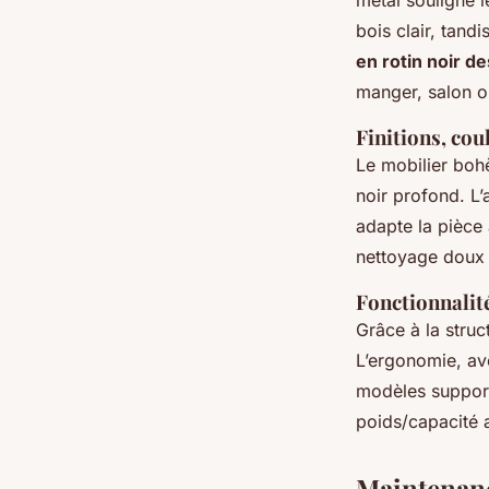
métal souligne l
bois clair, tand
en rotin noir d
manger, salon ou
Finitions, coul
Le mobilier bohè
noir profond. L’
adapte la pièce 
nettoyage doux 
Fonctionnalité
Grâce à la struc
L’ergonomie, av
modèles supporte
poids/capacité 
Maintenanc