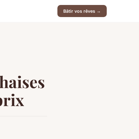
Bâtir vos rêves →
haises
prix