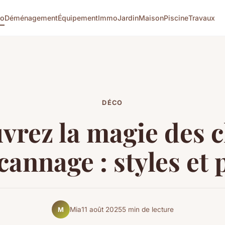
co
Déménagement
Équipement
Immo
Jardin
Maison
Piscine
Travaux
DÉCO
vrez la magie des c
cannage : styles et 
Mia
11 août 2025
5 min de lecture
M