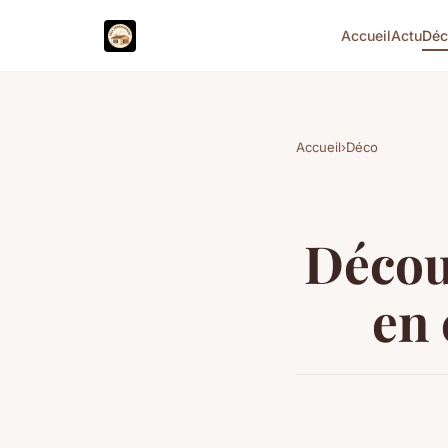
Accueil
Actu
Dé
Accueil
›
Déco
Décou
en 