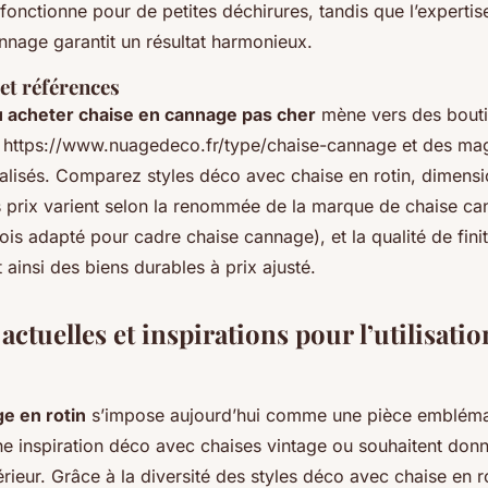
Y fonctionne pour de petites déchirures, tandis que l’expertis
nnage garantit un résultat harmonieux.
et références
 acheter chaise en cannage pas cher
mène vers des bout
 https://www.nuagedeco.fr/type/chaise-cannage et des ma
alisés. Comparez styles déco avec chaise en rotin, dimensi
s prix varient selon la renommée de la marque de chaise ca
ois adapté pour cadre chaise cannage), et la qualité de fini
 ainsi des biens durables à prix ajusté.
ctuelles et inspirations pour l’utilisati
ge en rotin
s’impose aujourd’hui comme une pièce embléma
ne inspiration déco avec chaises vintage ou souhaitent don
érieur. Grâce à la diversité des styles déco avec chaise en rot