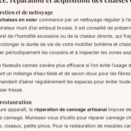
retien et de nettoyage
 chaises en osier
commence par un nettoyage régulier à l’ai
irateur muni d’un embout brosse. Il est conseillé de préser
el de l’humidité excessive ou de la chaleur directe, qui frag
prolonger la durée de vie de votre mobilier bohème et chai
ner périodiquement les coussins et à inspecter les zones ex
fauteuils cannés s’avère plus efficace si l’on évite l’usage 
ant un mélange d’eau tiède et de savon doux pour les fibres 
andent d’aérer régulièrement les espaces pour éviter tout
sier tressé.
 restauration
re apparaît, la
réparation de cannage artisanal
impose de
 de cannage. Munissez-vous d’outils pour réparer cannage ch
e, ciseaux, petite pince. Pour la restauration de meubles ca