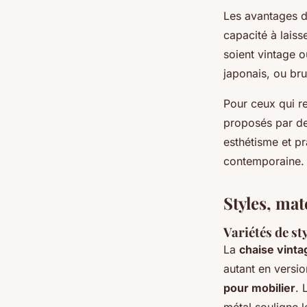
Les avantages du
capacité à laiss
soient vintage o
japonais, ou bru
Pour ceux qui r
proposés par des
esthétisme et pr
contemporaine.
Styles, ma
Variétés de st
La
chaise vinta
autant en versi
pour mobilier
. 