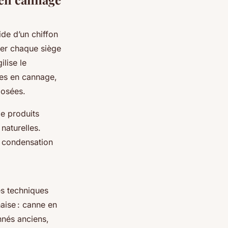
de d’un chiffon
ver chaque siège
ilise le
ses en cannage,
posées.
de produits
naturelles.
e condensation
s techniques
aise : canne en
nnés anciens,