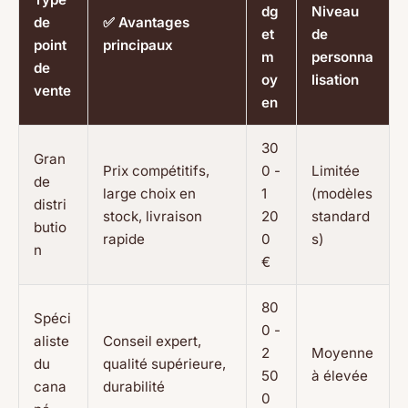
dg
Niveau
de
✅ Avantages
et
de
point
principaux
m
personna
de
oy
lisation
vente
en
30
Gran
Prix compétitifs,
0 -
Limitée
de
large choix en
1
(modèles
distri
stock, livraison
20
standard
butio
rapide
0
s)
n
€
80
Spéci
0 -
aliste
Conseil expert,
2
Moyenne
du
qualité supérieure,
50
à élevée
cana
durabilité
0