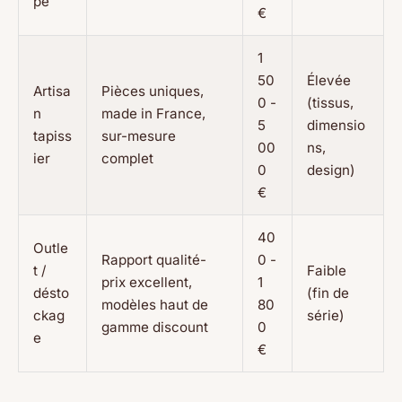
pé
€
1
50
Élevée
Artisa
Pièces uniques,
0 -
(tissus,
n
made in France,
5
dimensio
tapiss
sur-mesure
00
ns,
ier
complet
0
design)
€
40
Outle
Rapport qualité-
0 -
t /
Faible
prix excellent,
1
désto
(fin de
modèles haut de
80
ckag
série)
gamme discount
0
e
€