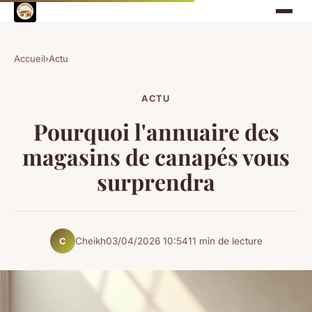
Accueil
›
Actu
ACTU
Pourquoi l'annuaire des
magasins de canapés vous
surprendra
Cheikh
03/04/2026 10:54
11 min de lecture
C