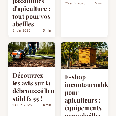
passionnés
25 avril 2025
5 min
d'apiculture :
tout pour vos
abeilles
5 juin 2025
5 min
Découvrez
E-shop
les avis sur la
incontournable
débroussailleuse
pour
stihl fs 55 !
apiculteurs :
13 juin 2025
4 min
équipements
pour abeilles