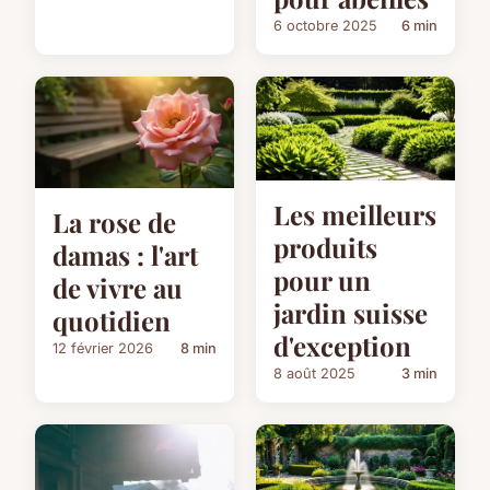
6 octobre 2025
6 min
Les meilleurs
La rose de
produits
damas : l'art
pour un
de vivre au
jardin suisse
quotidien
d'exception
12 février 2026
8 min
8 août 2025
3 min