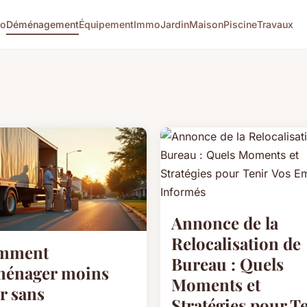
co
Déménagement
Équipement
Immo
Jardin
Maison
Piscine
Travaux
Annonce de la
Relocalisation de
mment
Bureau : Quels
ménager moins
Moments et
r sans
Stratégies pour T