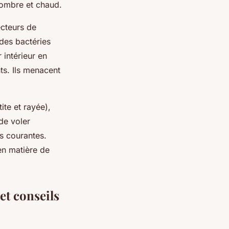
sombre et chaud.
ecteurs de
des bactéries
r intérieur en
ts. Ils menacent
ite et rayée),
 de voler
us courantes.
en matière de
et conseils