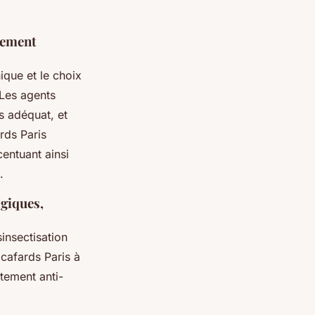
itement
ique et le choix
 Les agents
us adéquat, et
ards Paris
entuant ainsi
.
ogiques,
insectisation
 cafards Paris à
itement anti-