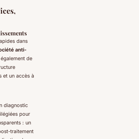
ices,
ndissements
rapides dans
ociété anti-
s également de
ructure
s et un accès à
un diagnostic
vilégiées pour
nsparents : un
post-traitement