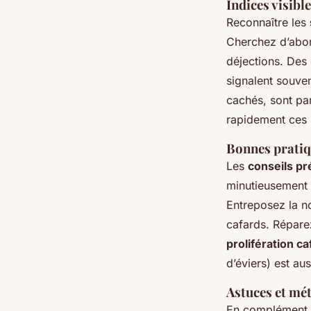
Indices visib
Reconnaître les
Cherchez d’abor
déjections. Des
signalent souven
cachés, sont par
rapidement ces i
Bonnes pratiqu
Les
conseils pr
minutieusement le
Entreposez la n
cafards. Réparez 
prolifération ca
d’éviers) est aus
Astuces et mé
En complément d