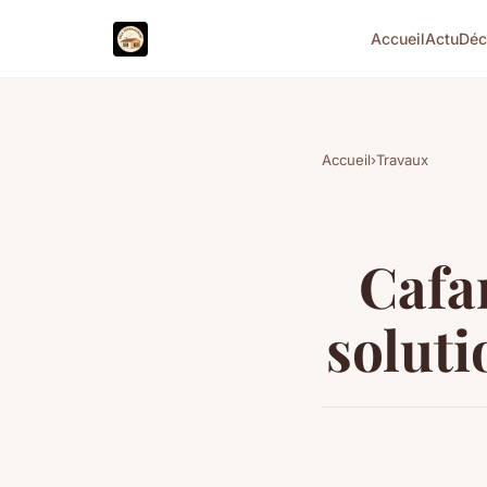
Accueil
Actu
Dé
Accueil
›
Travaux
Cafar
soluti