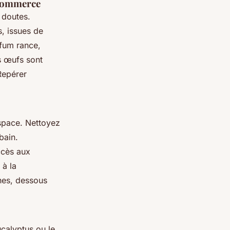
n commerce
 doutes.
, issues de
rfum rance,
es œufs sont
Repérer
space. Nettoyez
bain.
ccès aux
 à la
thes, dessous
calyptus ou le