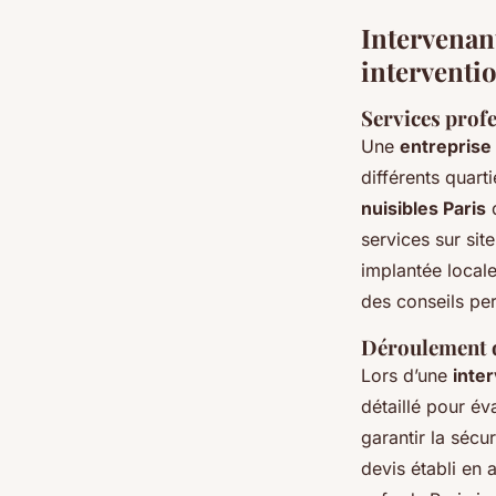
Intervenant
interventio
Services profe
Une
entreprise 
différents quart
nuisibles Paris
d
services sur si
implantée locale
des conseils pe
Déroulement d’
Lors d’une
inte
détaillé pour év
garantir la sécu
devis établi en 