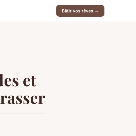
Bâtir vos rêves →
des et
rrasser