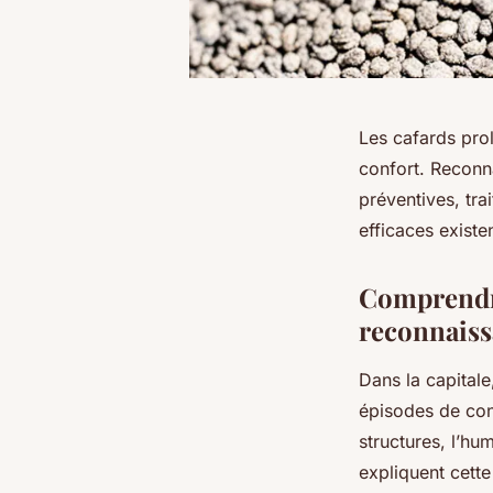
Les cafards pro
confort. Reconna
préventives, tra
efficaces existe
Comprendre 
reconnais
Dans la capital
épisodes de conf
structures, l’hu
expliquent cette