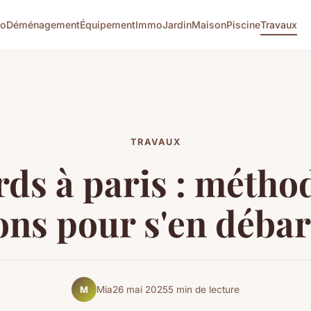
co
Déménagement
Équipement
Immo
Jardin
Maison
Piscine
Travaux
TRAVAUX
ds à paris : métho
ons pour s'en déba
Mia
26 mai 2025
5 min de lecture
M