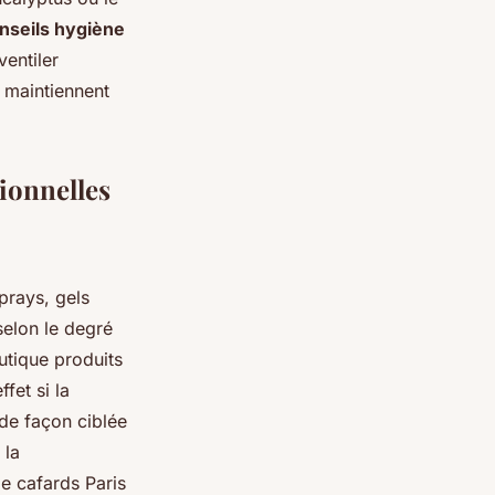
nseils hygiène
ventiler
maintiennent
ionnelles
prays, gels
 selon le degré
utique produits
fet si la
 de façon ciblée
 la
de cafards Paris