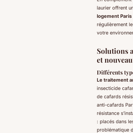
laurier offrent 
logement Paris
régulièrement l
votre environnem
Solutions 
et nouveau
Différents typ
Le traitement a
insecticide cafa
de cafards rési
anti-cafards Par
résistance s’ins
: placés dans le
problématique de