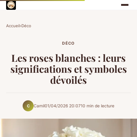
Accueil
›
Déco
DÉCO
Les roses blanches : leurs
significations et symboles
dévoilés
Camil
01/04/2026 20:07
10 min de lecture
C