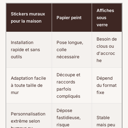
Affiches
Stickers muraux
Papier peint
sous
pour la maison
verre
Besoin de
Installation
Pose longue,
clous ou
rapide et sans
colle
d'accroc
outils
nécessaire
he
Découpe et
Adaptation facile
Dépend
raccords
à toute taille de
du format
parfois
mur
fixe
compliqués
Dépose
Personnalisation
fastidieuse,
Stable
extrême selon
risque
mais peu