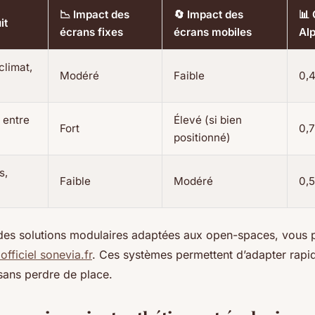
📉 Impact des
🔄 Impact des
📊 
it
écrans fixes
écrans mobiles
Al
climat,
Modéré
Faible
0,4
 entre
Élevé (si bien
Fort
0,7
positionné)
s,
Faible
Modéré
0,5
des solutions modulaires adaptées aux open-spaces, vous
 officiel sonevia.fr
. Ces systèmes permettent d’adapter rap
ans perdre de place.