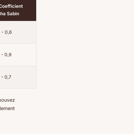
Coefficient
pha Sabin
 - 0,6
 - 0,9
 - 0,7
 pouvez
idement