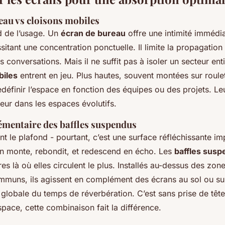
eau vs cloisons mobiles
 de l’usage. Un
écran de bureau
offre une intimité immédia
sitant une concentration ponctuelle. Il limite la propagation 
es conversations. Mais il ne suffit pas à isoler un secteur enti
biles
entrent en jeu. Plus hautes, souvent montées sur roulet
définir l’espace en fonction des équipes ou des projets. Le
jeur dans les espaces évolutifs.
émentaire des baffles suspendus
t le plafond - pourtant, c’est une surface réfléchissante im
son monte, rebondit, et redescend en écho. Les
baffles sus
s là où elles circulent le plus. Installés au-dessus des zone
muns, ils agissent en complément des écrans au sol ou sur 
 globale du temps de réverbération. C’est sans prise de tê
pace, cette combinaison fait la différence.