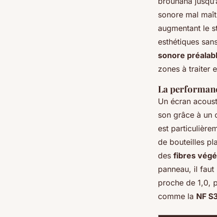
brouhaha jusqu’
sonore mal maîtr
augmentant le st
esthétiques sans
sonore préalab
zones à traiter e
La performanc
Un écran acoust
son grâce à un
est particulièr
de bouteilles pla
des
fibres végé
panneau, il faut
proche de 1,0, 
comme la
NF S