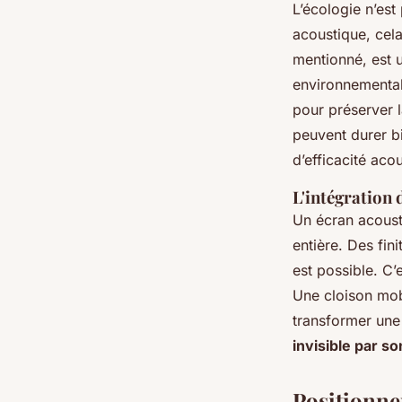
L’écologie n’est
acoustique, cel
mentionné, est u
environnemental.
pour préserver l
peuvent durer b
d’efficacité aco
L'intégration 
Un écran acousti
entière. Des fin
est possible. C
Une cloison mob
transformer une 
invisible par so
Positionne