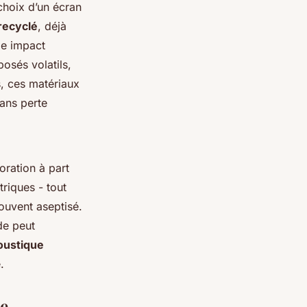
choix d’un écran
recyclé
, déjà
ble impact
osés volatils,
s, ces matériaux
ans perte
oration à part
riques - tout
ouvent aseptisé.
de peut
oustique
.
le