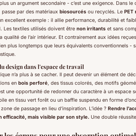
 plus un argument secondaire - c’est une exigence. Dans le 
a passe par des matériaux
biosourcés
ou recyclés. Le
PET 
n excellent exemple : il allie performance, durabilité et fai
 Les textiles utilisés doivent être
non irritants
et sans comp
a qualité de l’air intérieur. Et contrairement aux idées reçue
ien plus longtemps que leurs équivalents conventionnels - s
ustique.
du design dans l'espace de travail
que n’a plus à se cacher. Il peut devenir un élément de déc
itions en
bois perforé
, des tissus colorés, des motifs géomét
’est une opportunité de redonner du caractère à un espace s
ile en tissu vert forêt ou un baffle suspendu en forme d’on
zone de passage en lieu d’inspiration. L’idée ?
Rendre l’ac
n efficacité, mais visible par son style.
Une double réussite
r les écrans pour une absorption optima