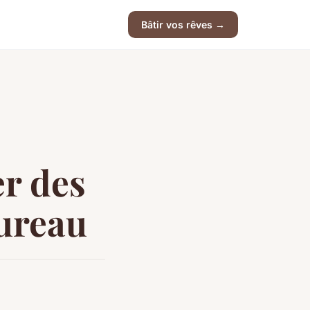
Bâtir vos rêves →
er des
bureau