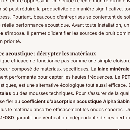
à le rendre oppressant. Une étude récente montre qu’un en
isé peut réduire la productivité de manière significative, to
ress. Pourtant, beaucoup d’entreprises se contentent de so
 réelle performance acoustique. Avant toute installation, u
le
s’impose. Il permet d’identifier les sources de bruit domin
n priorité.
e acoustique : décrypter les matériaux
ique efficace ne fonctionne pas comme une simple cloison. 
 cœur composé de matériaux spécifiques. La
laine minérale
ement performante pour capter les hautes fréquences. Le
PET
stiques, est une alternative écologique tout aussi efficace. D
tales
ou des mousses techniques. Pour s’assurer de la quali
 se fier au
coefficient d’absorption acoustique Alpha Sabin
plus le matériau absorbe efficacement les ondes sonores. 
31-080
garantit une vérification indépendante de ces perfo