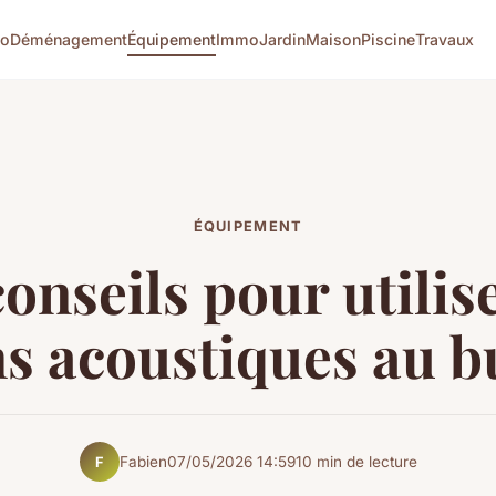
co
Déménagement
Équipement
Immo
Jardin
Maison
Piscine
Travaux
ÉQUIPEMENT
onseils pour utilis
s acoustiques au 
Fabien
07/05/2026 14:59
10 min de lecture
F