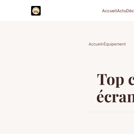
Accueil
Actu
Dé
Accueil
›
Équipement
Top c
écran