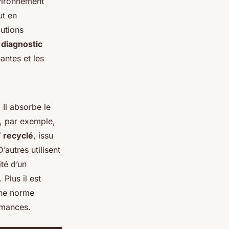
vironnement
ut en
lutions
n
diagnostic
antes et les
Il absorbe le
, par exemple,
 recyclé
, issu
’autres utilisent
té d’un
. Plus il est
Une norme
rmances.