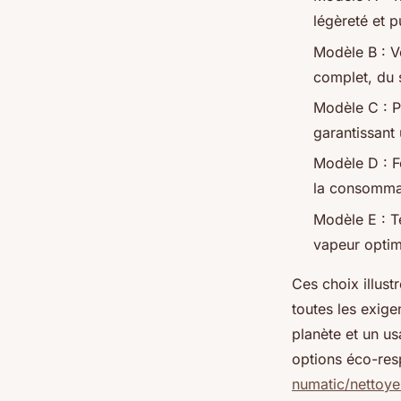
légèreté et p
Modèle B : V
complet, du s
Modèle C : P
garantissant 
Modèle D : F
la consomma
Modèle E : T
vapeur optim
Ces choix illus
toutes les exige
planète et un u
options éco-res
numatic/nettoye