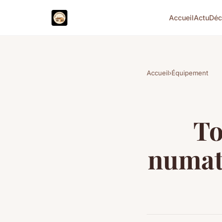
Accueil
Actu
Dé
Accueil
›
Équipement
To
numati