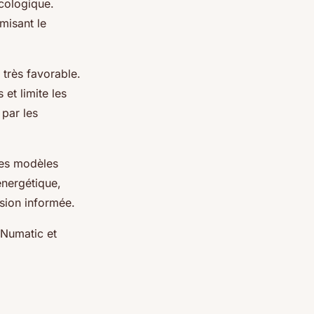
écologique.
misant le
 très favorable.
et limite les
 par les
des modèles
énergétique,
ision informée.
 Numatic et