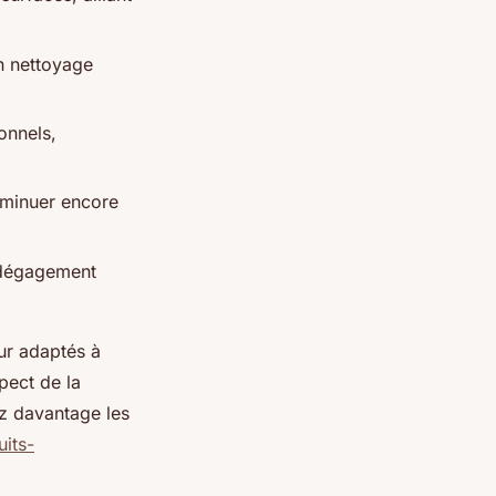
n nettoyage
onnels,
iminuer encore
 dégagement
ur adaptés à
pect de la
z davantage les
uits-