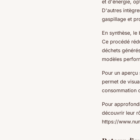
et d'énergie, op
D'autres intègr
gaspillage et p
En synthèse, le 
Ce procédé rédui
déchets générés
modèles perform
Pour un aperçu 
permet de visual
consommation d’e
Pour approfondi
découvrir leur 
https://www.num