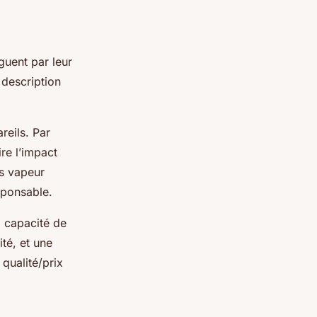
guent par leur
description
eils. Par
re l’impact
rs vapeur
sponsable.
: capacité de
té, et une
qualité/prix