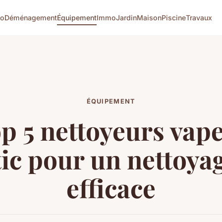
co
Déménagement
Équipement
Immo
Jardin
Maison
Piscine
Travaux
ÉQUIPEMENT
p 5 nettoyeurs vap
c pour un nettoya
efficace