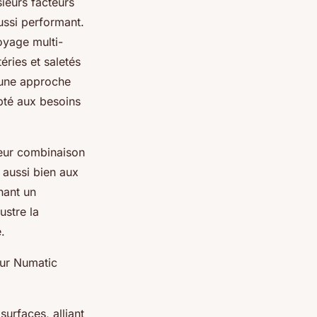
ieurs facteurs
ussi performant.
oyage multi-
éries et saletés
 une approche
pté aux besoins
leur combinaison
 aussi bien aux
hant un
ustre la
.
eur Numatic
urfaces, alliant