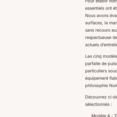
Pour établir not
essentiels ont é
Nous avons éval
surfaces, la mani
sans recours au
respectueuse de
actuels d’entret
Les cinq modèle
parfaite de puis
particuliers sou
équipement fiabl
philosophie Numa
Découvrez ci-de
sélectionnés :
Modèle A : T