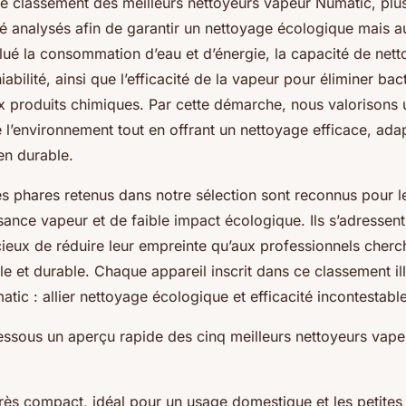
re classement des meilleurs nettoyeurs vapeur Numatic, plus
té analysés afin de garantir un nettoyage écologique mais a
ué la consommation d’eau et d’énergie, la capacité de nett
abilité, ainsi que l’efficacité de la vapeur pour éliminer bact
x produits chimiques. Par cette démarche, nous valorisons
 l’environnement tout en offrant un nettoyage efficace, ada
ien durable.
s phares retenus dans notre sélection sont reconnus pour 
sance vapeur et de faible impact écologique. Ils s’adressent
cieux de réduire leur empreinte qu’aux professionnels cherc
e et durable. Chaque appareil inscrit dans ce classement ill
tic : allier nettoyage écologique et efficacité incontestable
ssous un aperçu rapide des cinq meilleurs nettoyeurs vap
rès compact, idéal pour un usage domestique et les petites s