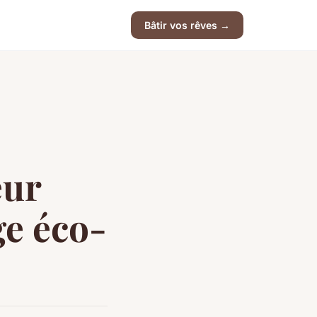
Bâtir vos rêves →
eur
ge éco-